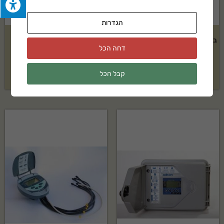
הגדרות
בקר השקיה קו 1 ברמד דגם:BIC 1
מחשב השקיה רב קווי גלקון+3
דחה הכל
ברזים חשמליים דגם:AC-12S
₪
329
₪
1,750
קבל הכל