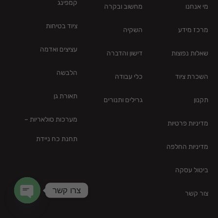
קמפינג
מי אנחנו
מחשוב ובקרה
ציוד בטיחות
מרכז מידע
השקיה
עציצים ואדמה
שאלות נפוצות
דישון והדברה
הלבשה
השכרת ציוד
כלי עבודה
תאורת גן
תקנון
גרילים ותנורים
מערכות סולאריות –
מדיניות פרטיות
תחנת כח ניידת
מדיניות החלפה
ביטול עסקה
צרו קשר
צור קשר
en chaty