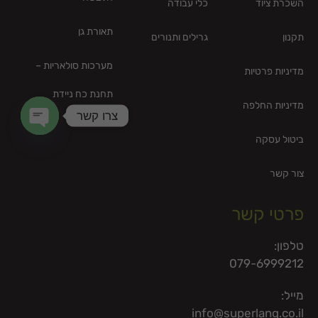
השכרת ציוד
כלי עבודה
תאורת גן
תקנון
גרילים ותנורים
מערכות סולאריות –
מדיניות פרטיות
תחנת כח ניידת
מדיניות החלפה
צרו קשר
ביטול עסקה
en chaty
צור קשר
פרטי קשר
טלפון:
079-6999212
מייל:
info@superlang.co.il