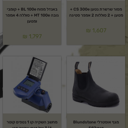
מסור שרשרת נטען CS 300e +
באנדל מפוח BL 100e + קומבי
מטען + 2 סוללות 2 אמפר סטיגה
גובה MT 100e + סוללה 4 אמפר
ומטען
₪
1,607
₪
1,797
מגף אוסטרלי Blundstone
מחשב השקיה קו 1 נטפים קוטר