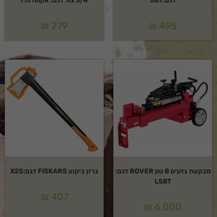
דגם:587
3/4 צול דגם: אקווה פרו
₪
279
₪
495
מבקעת גזעים 8 טון ROVER דגם:
גרזן ביקוע FISKARS דגם:X25
LS8T
₪
407
₪
6,000