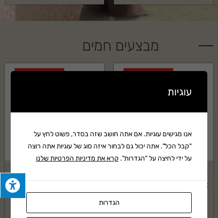
מבצעים חמים
מבצע!
מבצע!
עוגיות
אנו מגישים עוגיות. אם אתה חושב שזה בסדר, פשוט לחץ על
"קבל הכל". אתה יכול גם לבחור איזה סוג של עוגיות אתה רוצה
על ידי לחיצה על "הגדרות".
קרא את מדיניות הפרטיות שלנו
תחנת כח ניידת ECOFLOW
סט כלי גינון ידניים WOLF
DELTA 2 MAX קיבולת 2Kwh -
GARTEN
הספק 2.4KW
הגדרות
₪
499
₪
564