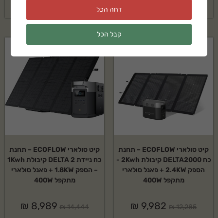
₪
8,994
₪
12,285
דחה הכל
קבל הכל
מבצע!
מבצע!
קיט סולארי ECOFLOW – תחנת
קיט סולארי ECOFLOW – תחנת
כח DELTA2000 קיבולת 2Kwh -
כח ניידת DELTA 2 קיבולת 1Kwh
הספק 2.4KW + פאנל סולארי
– הספק 1.8KW + פאנל סולארי
מתקפל 400W
מתקפל 400W
₪
8,989
₪
9,982
₪
14,444
₪
12,285