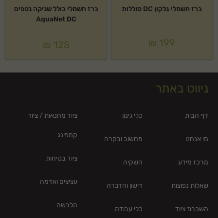
ברז חשמלי גלקון DC סוללות
ברז חשמלי כולל שניקה נטפים
AquaNet DC
₪
199
₪
125
ניווט באתר
דף הבית
כלי גינון
ציוד מחנאות / ציוד
קמפינג
מי אנחנו
מחשוב ובקרה
ציוד בטיחות
מרכז מידע
השקיה
עציצים ואדמה
שאלות נפוצות
דישון והדברה
הלבשה
השכרת ציוד
כלי עבודה