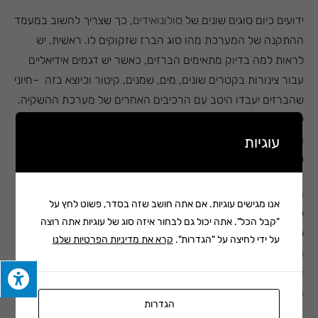
ידועים כיום סוגים שונים של
סולונואידים
, כך שצריך לחשוב במעמד
ההתקנה של המערכת מהו סוג הברז שזקוקים לו. ראשית, יש
לראות למה בדיוק מתאימים הברזים, כאשר יש דגמים אידיאליים
עבור צינורות בקטרים שונים, מים, שמנים, קיטור וכיוצא בזה
–
חיוני
שהברזים יעבדו היטב עם הרכיבים האחרים של מערכת ההשקיה.
יש לראות בהמשך לכך מהי הטמפרטורה המקסימלית של הברזים
החשמליים, באיזה לחץ הם יכולים לעמוד ומהי שיטת ההפעלה
עוגיות
שלהם.
הבעיה היא שהנתונים הטכניים האלה אינם אמורים להגיד יותר מדי
אנו מגישים עוגיות. אם אתה חושב שזה בסדר, פשוט לחץ על
למי שאינו בא מהתחום, גם אם יש לו גינה וידע בסיסי יחסית לגביה.
"קבל הכל". אתה יכול גם לבחור איזה סוג של עוגיות אתה רוצה
לכן, המלצה מועילה מאוד היא לפנות לגורמים הפועלים בתחום
על ידי לחיצה על "הגדרות".
קרא את מדיניות הפרטיות שלנו
המקצועי הזה לקבלת ייעוץ והכוונה, תוך "תרגום" מאפייני הגינה
וצורכי ההשקיה שלה לכדי פרמטרים מובחנים של מערכת
ההשקיה ושל הברזים המהווים חלק ממנה.
הגדרות