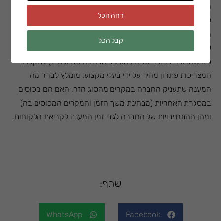
חשוב לשים לב לא רק לסוג הברזים החשמליים שבוחרים, אלא גם
דחה הכל
לזהות החברה שעומדת מאחוריהם: הן החברה המייצרת והן
החברה המשווקת והמתקינה את המערכות הללו. הסיבה היא
קבל הכל
שכמו כל מכשיר טכנולוגי, גם כאן קיים תמיד סיכוי (לא גבוה מדי
כיוו שמדובר במוצר שאיננו מורכב מבחינה טכנולוגית) לתקלות
המצריכות פתרון מהיר על ידי בעלי מקצוע. מומלץ לברר מה
המענה שתעניק החברה במקרים מהסוג הזה, האם הם מכוסים
במסגרת האחריות (מבחינת משך הזמן והמקרים המכוסים בה)
ומהן ההתחייבויות של החברה לגבי זמן המענה לקריאת הלקוחות.
שתף:
WhatsApp
Facebook