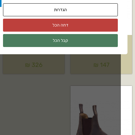
הגדרות
דחה הכל
קבל הכל
נעלי בטיחות לגברים Rhino
מגף ילדים אוסטרלי Blundstone
G9951 – S3
דגם: 1325
₪
326
₪
147