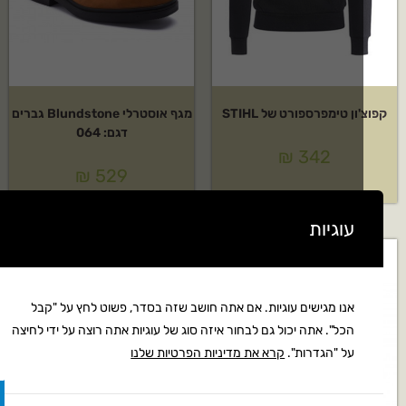
ון טימפרספורט של STIHL
מגף אוסטרלי Blundstone גברים
דגם: 064
₪
342
₪
529
עוגיות
אנו מגישים עוגיות. אם אתה חושב שזה בסדר, פשוט לחץ על "קבל
הכל". אתה יכול גם לבחור איזה סוג של עוגיות אתה רוצה על ידי לחיצה
על "הגדרות".
קרא את מדיניות הפרטיות שלנו