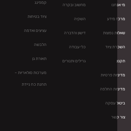
קמפינג
חנו
מחשוב ובקרה
ציוד בטיחות
 מידע
השקיה
עציצים ואדמה
 נפוצות
דישון והדברה
הלבשה
ת ציוד
כלי עבודה
תאורת גן
גרילים ותנורים
מערכות סולאריות –
ות פרטיות
תחנת כח ניידת
ות החלפה
ל עסקה
קשר