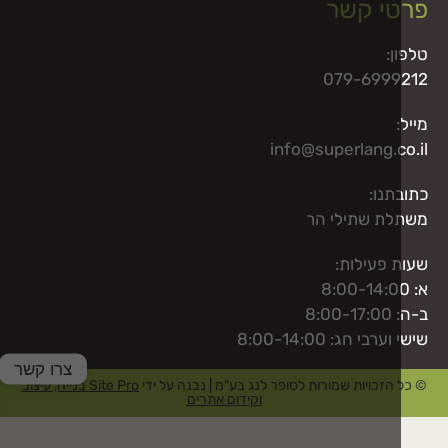
י קשר
ן:
079-6999
info@superlang.c
תנו:
ת שתילי הר
 פעילות:
8:0
רבי חג: 8:00-14:00
צרו קשר
הזכויות שמורות לסופר לנג בע"מ | נבנה על ידי
Site Pro בנייה, עיצוב
וקידום אתרים
ty