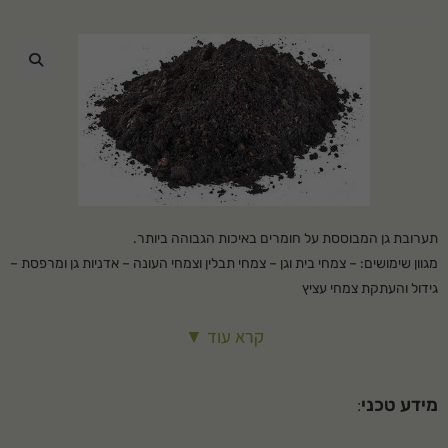
🔍
תערובת גן המבוססת על חומרים באיכות הגבוהה ביותר.
מגוון שימושים: – צמחי בית וגן – צמחי תבלין וצמחי העונה – אדניות גן ומרפסת –
גידול והעתקת צמחי עציץ
החומרים חוברים יחד ליצירת סביבה אופטימלית לצמיחה ולשגשוג של צמחים.
קרא עוד ▼
התערובות שומרת על אחיזת מים גבוהה ומאפשרת אוורור וניקוז מקסימליים.
מכילה דישון בשחרור איטי ומבוקר.
מבית דשנית.
מידע טכני
:
המחיר כולל הובלה.