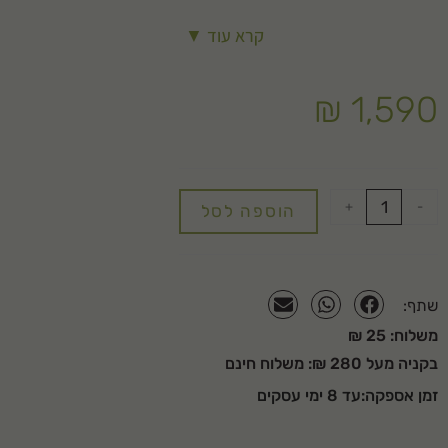
התערובת מכילה:
קרא עוד ▼
כבול איכותי
₪
1,590
טוף
סיבי קוקוס
חומרי אוורור ודישון בשחרור איטי ומבוקר
+
-
הוספה לסל
שתף:
משלוח: 25 ₪
בקניה מעל 280 ₪: משלוח חינם
זמן אספקה:עד 8 ימי עסקים