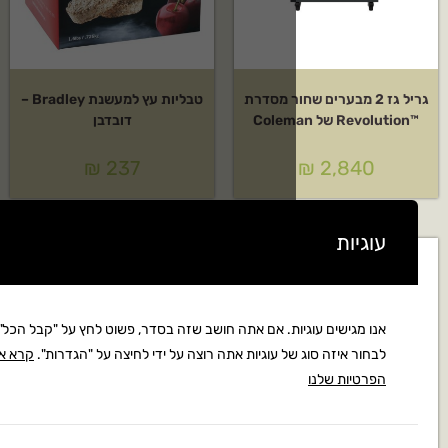
שחור מסדרת
טבליות עץ למעשנת Bradley –
דובדבן
₪
237
ות. אם אתה חושב שזה בסדר, פשוט לחץ על "קבל הכל". אתה יכול גם
ל עוגיות אתה רוצה על ידי לחיצה על "הגדרות".
קרא את מדיניות