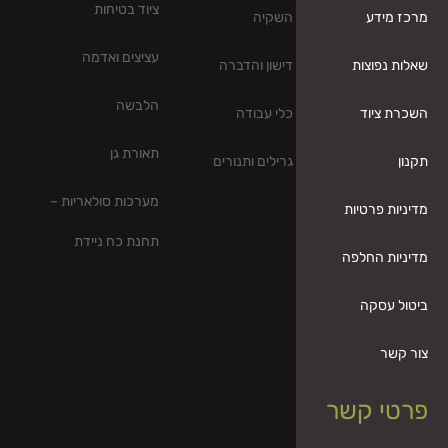
ציוד בטיחות
השקיה
עציצים ואדמה
דישון והדברה
הלבשה
כלי עבודה
תאורת גן
גרילים ותנורים
מערכות סולאריות –
תחנת כח ניידת