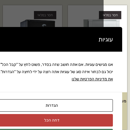
חסר במלאי
ות
ישים עוגיות. אם אתה חושב שזה בסדר, פשוט לחץ על "קבל הכל". אתה
ם לבחור איזה סוג של עוגיות אתה רוצה על ידי לחיצה על "הגדרות".
קרא
ניות הפרטיות שלנו
מעשנת דיגיטלית Bradley דגם: 4
מעשנת אנלוגית Bradley דגם:
הגדרות
ים – כסף
אוריגינל 4 מגשים – שחור
דחה הכל
₪
3,490
₪
4,4