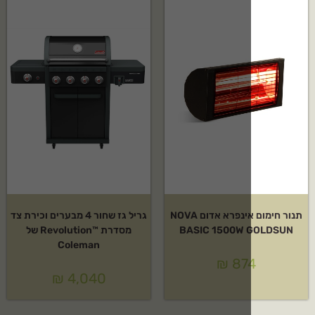
תנור חימום אינפרא אדום NOVA
גריל גז שחור 4 מבערים וכירת צד
BASIC 1500W
מסדרת ™Revolution של
Coleman
₪
87
₪
4,040