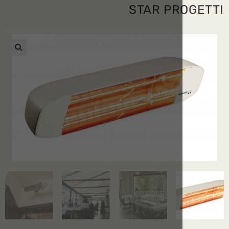
STAR PR
🔍