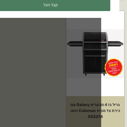
קבל הכל
גריל גז 4 מבערים Galaxy עם
כירת צד מבית Coleman דגם:
G5221