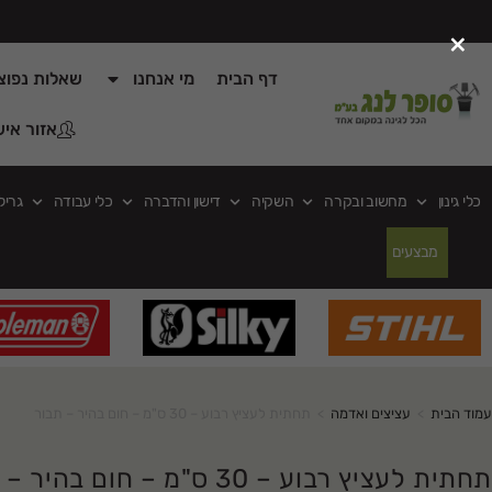
×
דף הבית
מי אנחנו
שאלות נפוצ
אזור איש
כלי גינון
מחשוב ובקרה
השקיה
דישון והדברה
כלי עבודה
גריל
מבצעים
עמוד הבית
>
עציצים ואדמה
>
תחתית לעציץ רבוע – 30 ס"מ – חום בהיר – תבור
תחתית לעציץ רבוע – 30 ס"מ – חום בהיר – תבור