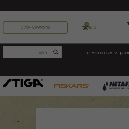
ה
0
079-6999212
₪
0
רת גן
מערכות סולאריות