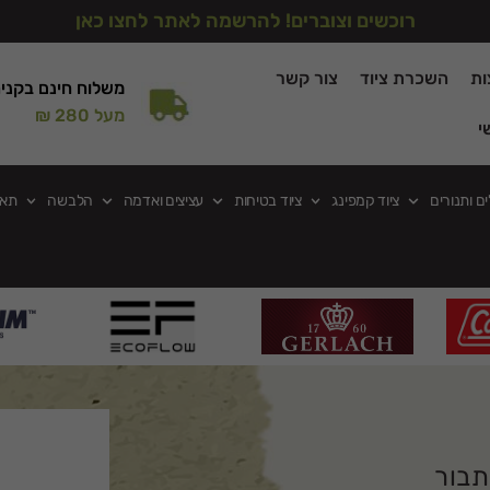
רוכשים וצוברים! להרשמה לאתר לחצו כאן
ות
השכרת ציוד
צור קשר
משלוח חינם בקני
מעל 280 ₪
י
ים ותנורים
ציוד קמפינג
ציוד בטיחות
עציצים ואדמה
הלבשה
תאו