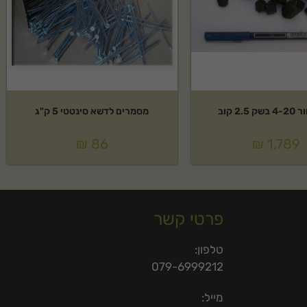
2.5 קוב
מסמרים לדשא סינטטי 5 ק"ג
₪
86
₪
1,789
פרטי קשר
טלפון:
079-6999212
מייל: