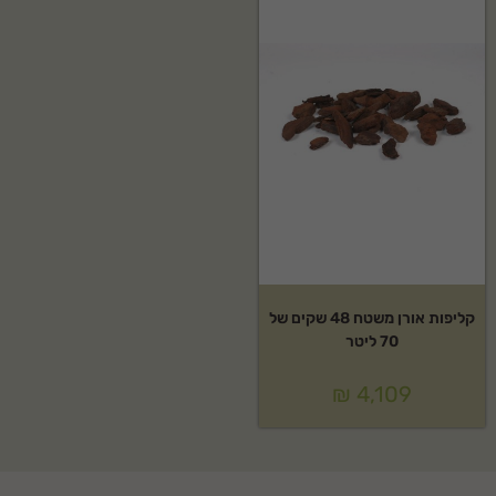
קליפות אורן משטח 48 שקים של
70 ליטר
₪
4,109