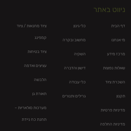
ניווט באתר
דף הבית
כלי גינון
ציוד מחנאות / ציוד
קמפינג
מי אנחנו
מחשוב ובקרה
ציוד בטיחות
מרכז מידע
השקיה
עציצים ואדמה
שאלות נפוצות
דישון והדברה
הלבשה
השכרת ציוד
כלי עבודה
תאורת גן
תקנון
גרילים ותנורים
מערכות סולאריות –
מדיניות פרטיות
תחנת כח ניידת
מדיניות החלפה