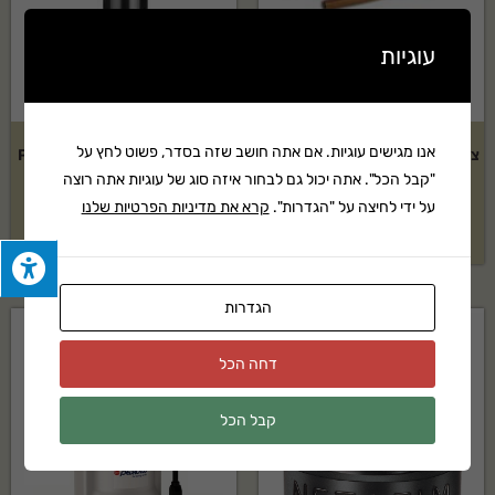
עוגיות
אנו מגישים עוגיות. אם אתה חושב שזה בסדר, פשוט לחץ על
צינור 16 מ"מ טפטוף כל 0.30 ס"מ
ממטיר גיחה HUNTER דגם: PGP
"קבל הכל". אתה יכול גם לבחור איזה סוג של עוגיות אתה רוצה
– 100 מטר
ULTRA
על ידי לחיצה על "הגדרות".
קרא את מדיניות הפרטיות שלנו
₪
59
₪
189
הגדרות
דחה הכל
קבל הכל