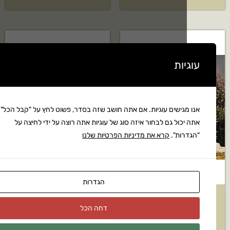
ות
גישים עוגיות. אם אתה חושב שזה בסדר, פשוט לחץ על "קבל הכל".
כול גם לבחור איזה סוג של עוגיות אתה רוצה על ידי לחיצה על
רות".
קרא את מדיניות הפרטיות שלנו
הגדרות
יל כיפה מתח נמוך
פטריית סימון שביל עם זכוכית מתח
דחה הכל
15
נמוך KICHLER דגם:
SIK15317AZT