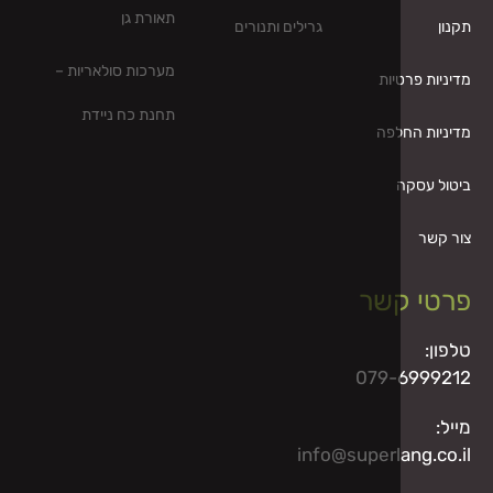
תאורת גן
גרילים ותנורים
מערכות סולאריות –
יות
תחנת כח ניידת
לפה
שר
079-
info@superl