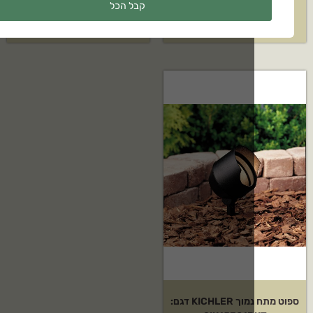
₪
47
קבל הכל
₪
435
ספוט מתח נמוך KICHLER דגם: