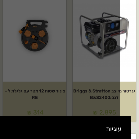
גנרטור מיוצב Briggs & Stratton
צינור שטוח 12 מטר עם גלגלת ל –
דגם:B&S2400
RE
₪
314
₪
2,895
וגיות