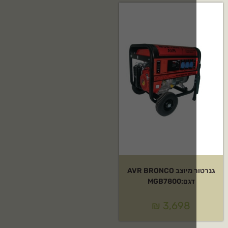
גנרטור מיוצב AVR BRONCO
דגם:MGB7800
₪
3,698