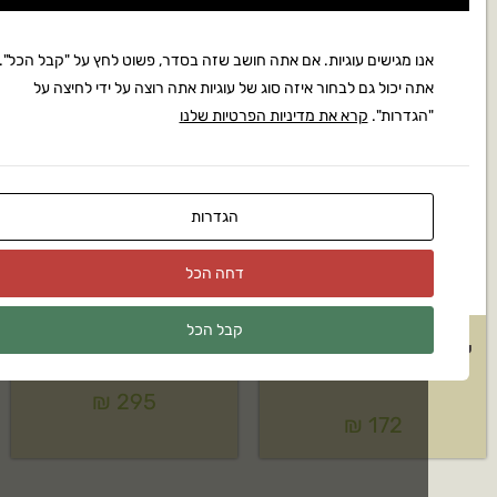
נו מגישים עוגיות. אם אתה חושב שזה בסדר, פשוט לחץ על "קבל הכל".
תה יכול גם לבחור איזה סוג של עוגיות אתה רוצה על ידי לחיצה על
הגדרות".
קרא את מדיניות הפרטיות שלנו
הגדרות
דחה הכל
קבל הכל
ערכת צינור לחץ 15 מטר לניקוי
צינור לחץ להארכה 9 מטר DN6
צנרת וביוב
₪
295
₪
172