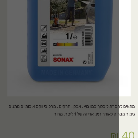
רת ליכלוך כמו בוץ , אבק , חרקים , מרכיבי ווקס איכותיים נותנים
לאורך זמן. אריזה של 1 ליטר. מחיר
₪