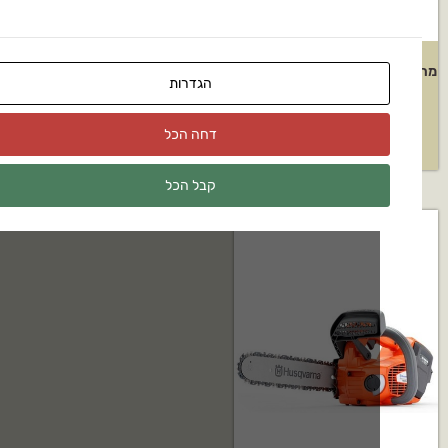
מרסקת גזם חשמלית STIHL דגם –
גוף חרמש נטען Husqvarna דגם:
הגדרות
536LILX
GHE140L
דחה הכל
 להצעת מחיר
בקשה להצעת מחיר
קבל הכל