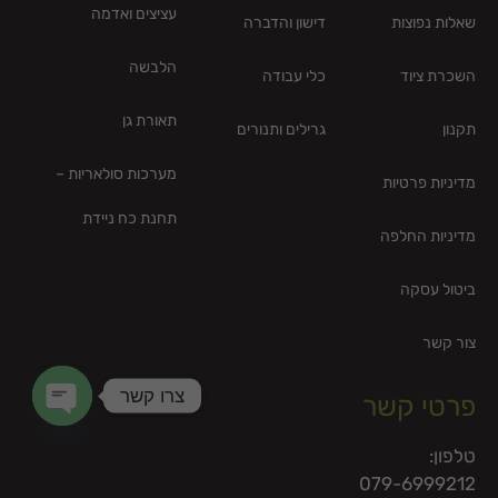
עציצים ואדמה
שאלות נפוצות
דישון והדברה
הלבשה
השכרת ציוד
כלי עבודה
תאורת גן
תקנון
גרילים ותנורים
מערכות סולאריות –
מדיניות פרטיות
תחנת כח ניידת
מדיניות החלפה
ביטול עסקה
צור קשר
צרו קשר
פרטי קשר
en chaty
טלפון:
079-6999212