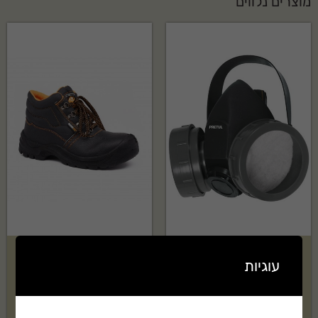
מוצרים נלווים
מסיכת נשימה חצי פנים- 2
נעלי בטיחות לגברים Rhino
עוגיות
פילטרים- PRETUL
G9951 – S3
₪
147
₪
135