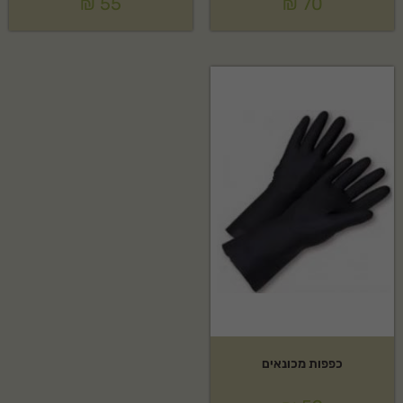
₪
55
₪
70
כפפות מכונאים