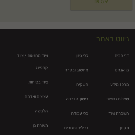
₪
59
ניווט באתר
דף הבית
כלי גינון
ציוד מחנאות / ציוד
קמפינג
מי אנחנו
מחשוב ובקרה
ציוד בטיחות
מרכז מידע
השקיה
עציצים ואדמה
שאלות נפוצות
דישון והדברה
הלבשה
השכרת ציוד
כלי עבודה
תאורת גן
תקנון
גרילים ותנורים