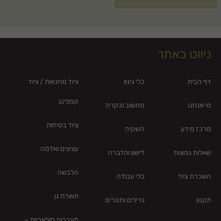
ניווט באתר
דף הבית
כלי גינון
ציוד מחנאות / ציוד
קמפינג
מי אנחנו
מחשוב ובקרה
ציוד בטיחות
מרכז מידע
השקיה
עציצים ואדמה
שאלות נפוצות
דישון והדברה
הלבשה
השכרת ציוד
כלי עבודה
תאורת גן
תקנון
גרילים ותנורים
מערכות סולאריות –