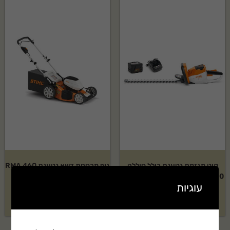
קיט מגזמת נטענת כולל סוללה
גוף מכסחת דשא נטענת RMA 460
AK10 ומטען STIHL דגם: HSA 56
סטיל
עוגיות
בקשה להצעת מחיר
בקשה להצעת מחיר