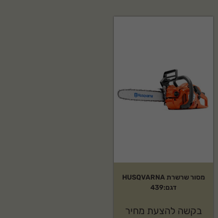
מסור שרשרת HUSQVARNA
דגם:439
בקשה להצעת מחיר