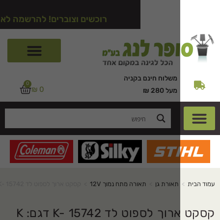
רוכשים וצוברים! להרשמה לאתר לחצו כא
משלוח חינם בקניה
0
₪
0
מעל 280 ₪
תאורת גן
>
תאורה מתח נמוך 12V
>
קסקט ארוך לספוט לד K- 15742 דגם: K 15703
קסקט ארוך לספוט לד K- 15742 דגם: K