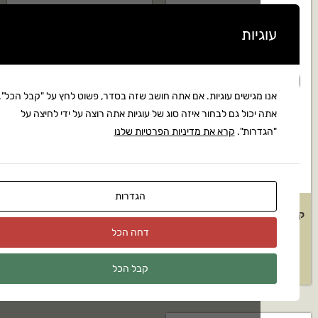
יות
מגישים עוגיות. אם אתה חושב שזה בסדר, פשוט לחץ על "קבל הכל".
יכול גם לבחור איזה סוג של עוגיות אתה רוצה על ידי לחיצה על
רות".
קרא את מדיניות הפרטיות שלנו
הגדרות
קסקט קצר לספוט לד K- 15752
קסקט ארוך לספוט לד K- 15752
K 15702
דגם: K 15704
דחה הכל
₪
149
₪
110
קבל הכל