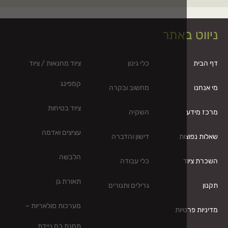
באתר
כלי גינון
ציוד מחנאות / ציוד
קמפינג
מחשוב ובקרה
ציוד בטיחות
השקיה
עציצים ואדמה
ות
דישון והדברה
הלבשה
ד
כלי עבודה
תאורת גן
גרילים ותנורים
מערכות סולאריות –
יות
תחנת כח ניידת