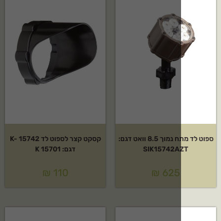
ספוט לד מתח נמוך 8.5 וואט דגם:
קסקט קצר לספוט לד K- 15742
SIK15742A
דגם: K 15701
₪
110
₪
625