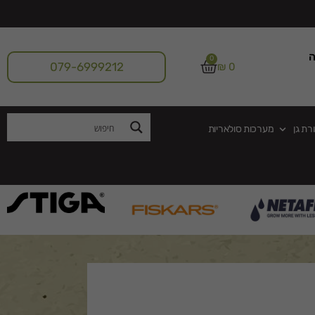
ה
0
079-6999212
₪
0
רת גן
מערכות סולאריות