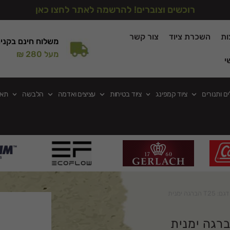
רוכשים וצוברים! להרשמה לאתר לחצו כאן
ות
השכרת ציוד
צור קשר
משלוח חינם בקני
מעל 280 ₪
י
ים ותנורים
ציוד קמפינג
ציוד בטיחות
עציצים ואדמה
הלבשה
תאו