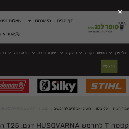
×
דף הבית
מי אנחנו
שאלות נפוצ
אזור איש
כלי גינון
מחשוב ובקרה
השקיה
דישון והדברה
כלי עבודה
גריל
מבצעים
עמוד הבית
>
כלי גינון
>
חוטים ואביזרים לחרמשים
>
קסטה T לחרמש HUSQVARNA דגם: T25 הברגה ימנית
קסטה T לחרמש HUSQVARNA דגם: T25 הברגה ימנית