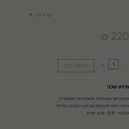
קרא עוד ▼
₪
220
+
-
הוספה לסל
מידע טכני
קסטה חצי אוטומטית איכותית של הוסקוורנה
הזנת החוט מתבצעת עם מגע הקסטה באדמה
הברגה: "3/8- פנים, ימנית
קוטר חוט מומלץ: 2-2.4mm
מתאים לחרמש: עד נפח 30 סמ"ק