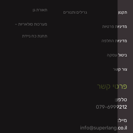
תאורת גן
גרילים ותנורים
מערכות סולאריות –
ת פרטיות
תחנת כח ניידת
ות החלפה
 עסקה
שר
י קשר
:
079-699
info@superlang.