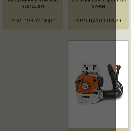
אביזר מנערת זיתים STIHL דגם:
מסור שרשרת HUSQVARNA
SP-KM
דגם:H321EL
שה להצעת מחיר
בקשה להצעת מחיר