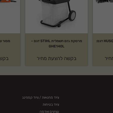
אביזר מטאטא של HUSQVARNA דגם:
מרסקת גזם חשמלית STIHL דגם –
GHE140L
חיר
בקשה להצעת מחיר
בקשה
ציוד מחנאות / ציוד קמפינג
ציוד בטיחות
עציצים ואדמה