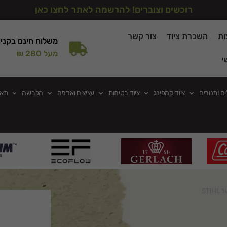
רוכשים וצוברים! להרשמה לאתר לחצו כאן
ות
השכרת ציוד
צור קשר
משלוח חינם בקני
מעל 280 ₪
י
ים ותנורים
ציוד קמפינג
ציוד בטיחות
עציצים ואדמה
הלבשה
תאו