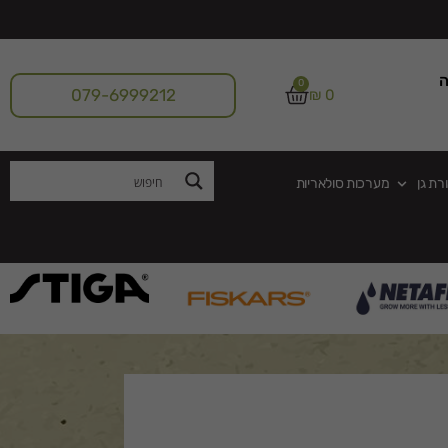
ה
0
079-6999212
₪
0
רת גן
מערכות סולאריות