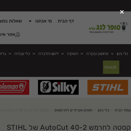
×
דף הבית
מי אנחנו
שאלות נפוצ
אזור איש
כלי גינון
מחשוב ובקרה
השקיה
דישון והדברה
כלי עבודה
גריל
מבצעים
עמוד הבית
>
כלי גינון
>
חוטים ואביזרים לחרמשים
>
קסטה לחרמש AutoCut 40-2 של STIHL
קסטה לחרמש AutoCut 40-2 של STIHL