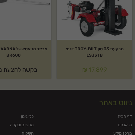
מבקעת 33 טון TROY-BILT דגם:
BR600
LS33TB
17,899
₪
בקשה להצעת מ
ניווט באתר
דף הבית
כלי גינון
מי אנחנו
מחשוב ובקרה
מרכז מידע
השקיה