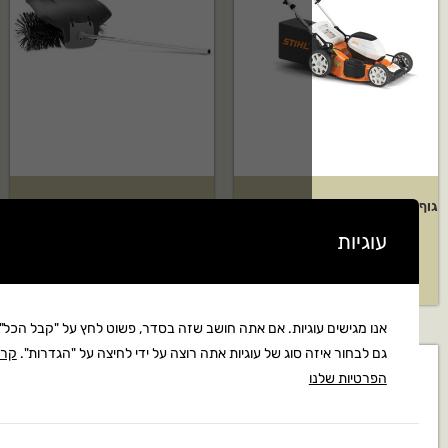
גוף מכסחת דשא נטענת RMA 460
אביזר מטאטא של HUSQVARNA
דגם: BR600
 מחיר
בקשה להצעת מחיר
גיות. אם אתה חושב שזה בסדר, פשוט לחץ על "קבל הכל". אתה יכול
 סוג של עוגיות אתה רוצה על ידי לחיצה על "הגדרות".
קרא את מדיניות