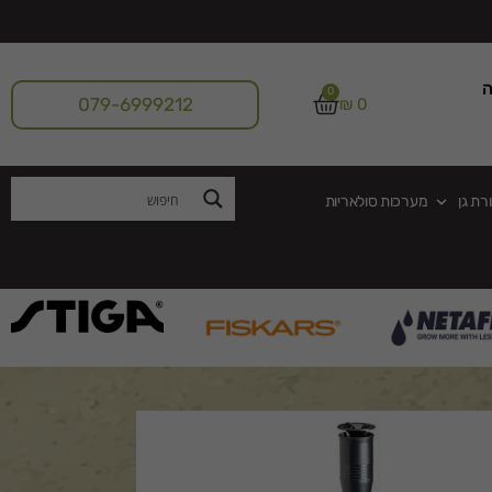
ה
0
079-6999212
₪
0
רת גן
מערכות סולאריות