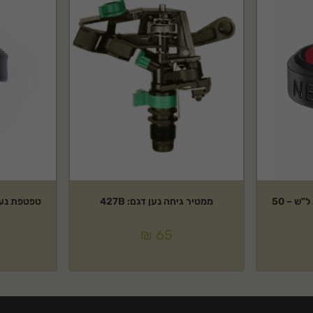
טפטפת נעץ נטפים דגם: 2 ל"ש – 50
ממטיר גיחה נען דגם: 427B
₪
65