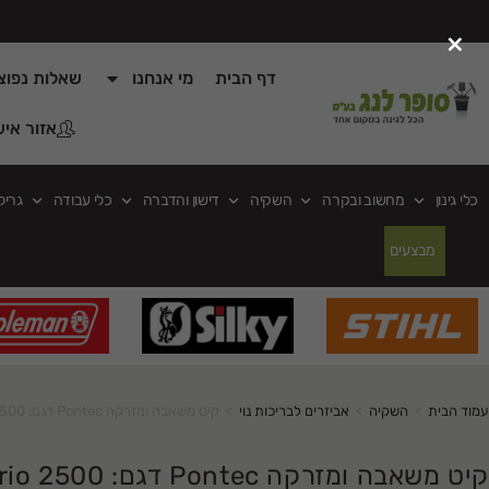
×
דף הבית
מי אנחנו
שאלות נפוצ
אזור איש
כלי גינון
מחשוב ובקרה
השקיה
דישון והדברה
כלי עבודה
גריל
מבצעים
עמוד הבית
>
השקיה
>
אביזרים לבריכות נוי
>
קיט משאבה ומזרקה Pontec דגם: PondoVario 2500
קיט משאבה ומזרקה Pontec דגם: PondoVario 2500