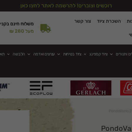
רוכשים וצוברים! להרשמה לאתר לחצו כאן
ות
השכרת ציוד
צור קשר
משלוח חינם בקני
מעל 280 ₪
י
ים ותנורים
ציוד קמפינג
ציוד בטיחות
עציצים ואדמה
הלבשה
תאו