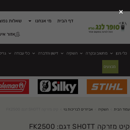
×
דף הבית
מי אנחנו
שאלות נפוצ
אזור איש
כלי גינון
מחשוב ובקרה
השקיה
דישון והדברה
כלי עבודה
גריל
מבצעים
עמוד הבית
>
השקיה
>
אביזרים לבריכות נוי
>
קיט מזרקה SHOTT דגם: FK2500
קיט מזרקה SHOTT דגם: FK2500