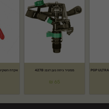
ממטיר גיחה נען דגם: 427B
אקדח השקיה ג
₪
65