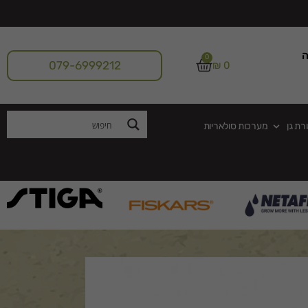
ה
0
079-6999212
₪
0
רת גן
מערכות סולאריות