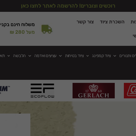
רוכשים וצוברים! להרשמה לאתר לחצו כאן
ות
השכרת ציוד
צור קשר
משלוח חינם בקני
מעל 280 ₪
י
ים ותנורים
ציוד קמפינג
ציוד בטיחות
עציצים ואדמה
הלבשה
תאו