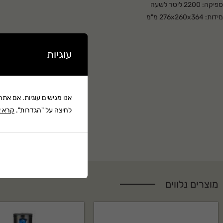
ספיקה: 2200 ליטר לשעה
מידות: 276x260x364 מ"מ
הספק מנוע: 35 וואט
גובה הרמה מקסימלי: 2.3 מטר
קרא עוד ▼
עוגיות
קוטר הפעמון: 45 ס"מ
קוטר פיזור המים: 100/90 ס"מ
אנו מגישים עוגיות. אם את
לחיצה על "הגדרות".
קרא א
מוצרים נלווים