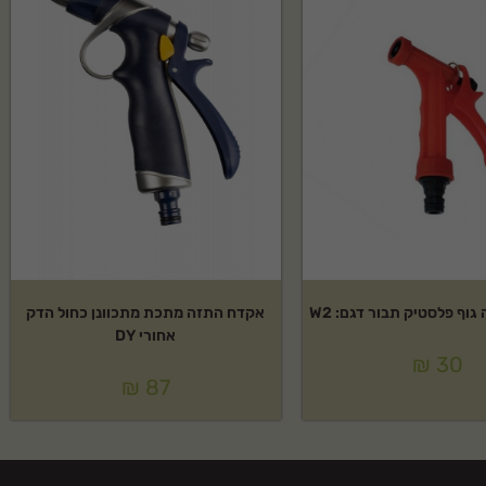
וף פלסטיק תבור דגם: W2
אקדח התזה מתכת מתכוונן כחול הדק
אחורי DY
₪
30
₪
87