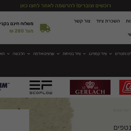
רוכשים וצוברים! להרשמה לאתר לחצו כאן
ות
השכרת ציוד
צור קשר
משלוח חינם בקני
מעל 280 ₪
י
ים ותנורים
ציוד קמפינג
ציוד בטיחות
עציצים ואדמה
הלבשה
תאו
ו של נטפים
נטפים