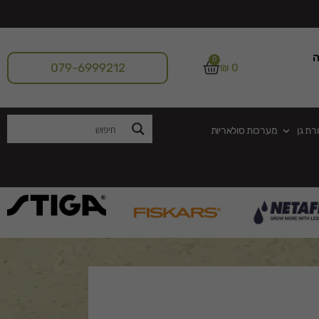
ה
0
079-6999212
₪
0
רת גן
מערכות סולאריות