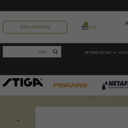
ה
0
079-6999212
₪
0
רת גן
מערכות סולאריות