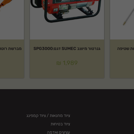
ות שטיפה
גנרטור מיוצב SUMEC דגם:SPG3000
מברשת רוטור
₪
1,989
ציוד מחנאות / ציוד קמפינג
ציוד בטיחות
עציצים ואדמה