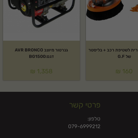
ית לשטיפת רכב + בליסטר
גנרטור מיוצב AVR BRONCO
של G.F
דגם:BG1500
₪
1,358
₪
160
פרטי קשר
טלפון:
079-6999212