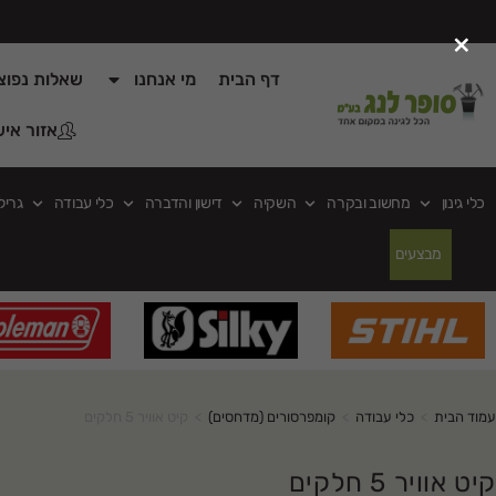
×
דף הבית
מי אנחנו
שאלות נפוצ
אזור איש
כלי גינון
מחשוב ובקרה
השקיה
דישון והדברה
כלי עבודה
גריל
מבצעים
עמוד הבית
>
כלי עבודה
>
קומפרסורים (מדחסים)
>
קיט אוויר 5 חלקים
קיט אוויר 5 חלקים