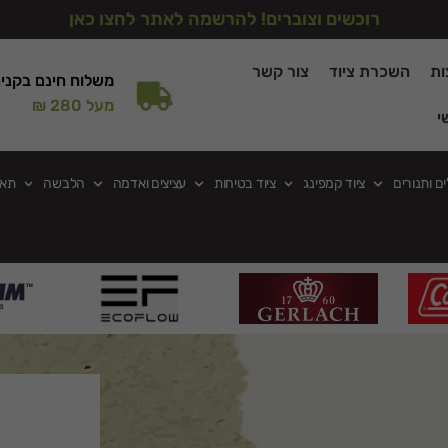
רוכשים וצוברים! להרשמה לאתר לחצו כאן
ות
השכרת ציוד
צור קשר
משלוח חינם בקני
מעל 280 ₪
י
ים ותנורים
ציוד קמפינג
ציוד בטיחות
עציצים ואדמה
הלבשה
תאו