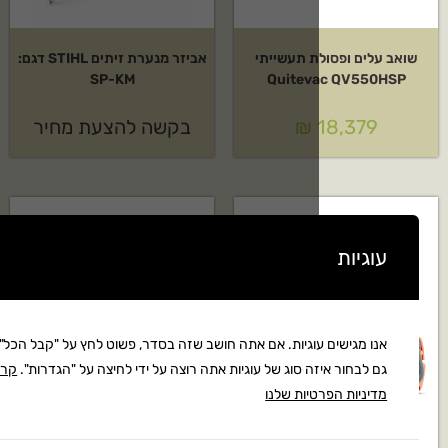
ת תעשייתי
אביזר מנערת זיתים STIHL דגם:
SP-KM
Quitev
₪
בקשה להצעת מחיר
וגיות. אם אתה חושב שזה בסדר, פשוט לחץ על "קבל הכל". אתה יכול
ה סוג של עוגיות אתה רוצה על ידי לחיצה על "הגדרות".
קרא את
יות שלנו