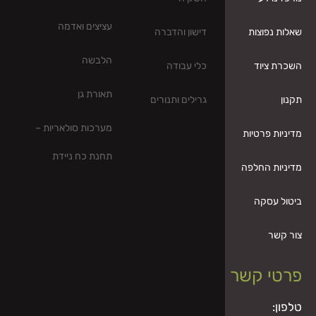
עציצים ואדמה
דישון והדברה
הלבשה
כלי עבודה
תאורת גן
גרילים ותנורים
מערכות סולאריות –
תחנת כח ניידת