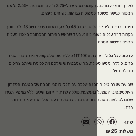
לאורך הרצוי עבורכם. הקומבי מגיע עד ל-2.75 מ' עם המגזמת ו-2.55 מ' עם
משוכות גבוהות, לשיחים ולעצים.
הלהב בגודל 45 ס"מ עם מרווח שיניים של 18 מ"מ חותך
בקלות דרך ענפים בעובי בינוני, בעוד שראש החיתוך המסתובב ב-112 מעלות
– ערכת MT 100e כוללת מוט טלסקופי, אביזר ניסור, אביזר
סטיגה, מה שמבטיח שיש לכם את כל מה שאתם צריכים
גינה שלכם עם הכלי קומבי הגובה של סטיגה, הפתרון
אמצעות סוללה לחיתוך וגיזום יעילים וללא מאמץ. תגידו
 ותיהנו מגינה מטופחת עם הכלי החדשני והידידותי