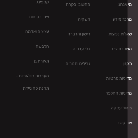
קמפינג
אנחנו
מחשוב ובקרה
ציוד בטיחות
ז מידע
השקיה
עציצים ואדמה
ות נפוצות
דישון והדברה
הלבשה
רת ציוד
כלי עבודה
תאורת גן
ון
גרילים ותנורים
מערכות סולאריות –
ניות פרטיות
תחנת כח ניידת
ניות החלפה
ול עסקה
 קשר