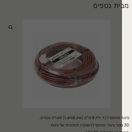
ית נטפים
🔍
 לנד-ליין 8 מ”מ (LandLine) תוצרת נטפים.