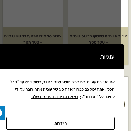
צינור 16 מ"מ טפטוף כל 0.30 ס"מ
צינור 16 מ"מ טפטוף כל 0.20 ס"מ
– 100 מטר
– 100 מטר
עוגיות
189
₪
235
₪
אנו מגישים עוגיות. אם אתה חושב שזה בסדר, פשוט לחץ על "קבל
הכל". אתה יכול גם לבחור איזה סוג של עוגיות אתה רוצה על ידי
לחיצה על "הגדרות".
קרא את מדיניות הפרטיות שלנו
הגדרות