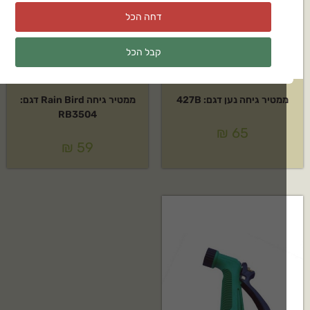
דחה הכל
קבל הכל
מטיר גיחה נען דגם: 427B
ממטיר גיחה Rain Bird דגם:
RB3504
₪
65
₪
59