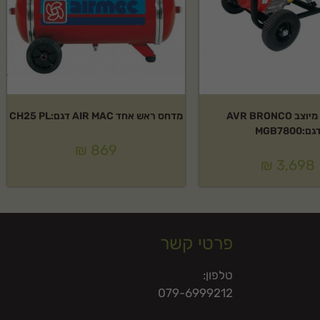
גנרטור מיוצב AVR BRONCO
מדחס ראש אחד AIR MAC דגם:CH25 PL
גם:MGB7800
₪
869
₪
3,698
פרטי קשר
טלפון:
079-6999212