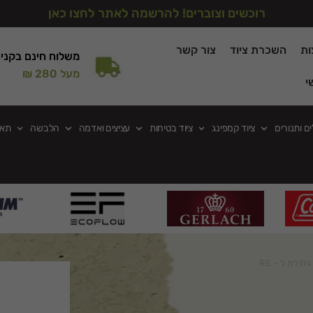
רוכשים וצוברים! להרשמה לאתר לחצו כאן
ות
השכרת ציוד
צור קשר
משלוח חינם בקני
מעל 280 ₪
י
ים ותנורים
ציוד קמפינג
ציוד בטיחות
עציצים ואדמה
הלבשה
תאו