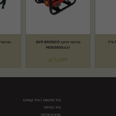
גנרטור מיוצב AVR BRONCO
דגם:MGB3800
ד
₪
1,699
ציוד מחנאות / ציוד קמפינג
ציוד בטיחות
עציצים ואדמה