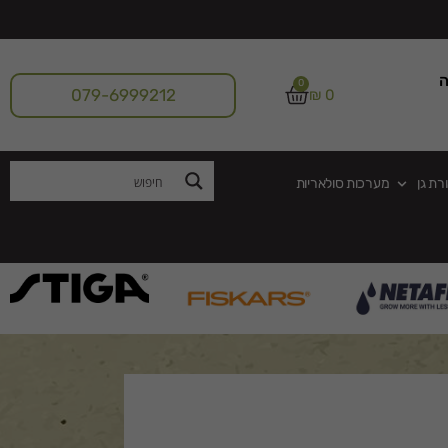
ה
0
079-6999212
₪
0
רת גן
מערכות סולאריות