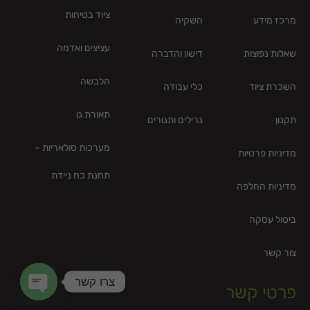
ציוד בטיחות
מרכז מידע
השקיה
עציצים ואדמה
שאלות נפוצות
דישון והדברה
הלבשה
השכרת ציוד
כלי עבודה
תאורת גן
תקנון
גרילים ותנורים
מערכות סולאריות –
מדיניות פרטיות
תחנת כח ניידת
מדיניות החלפה
ביטול עסקה
צור קשר
צרו קשר
פרטי קשר
en chaty