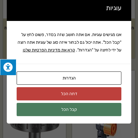
עוגיות
מתז נוי Elgo דגם: 180 מעלות – 5
צינור 16 מ"מ טפטוף כל 0.30 ס"מ
אנו מגישים עוגיות. אם אתה חושב שזה בסדר, פשוט לחץ על
יחידות
– 100 מטר
"קבל הכל". אתה יכול גם לבחור איזה סוג של עוגיות אתה רוצה
₪
189
₪
48
על ידי לחיצה על "הגדרות".
קרא את מדיניות הפרטיות שלנו
הגדרות
דחה הכל
קבל הכל