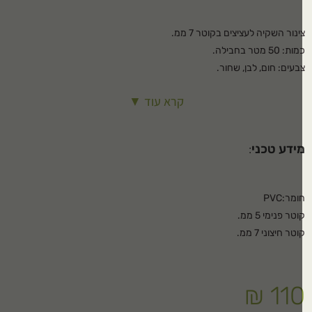
ינור השקיה לעציצים בקוטר 7 ממ.
ת: 50 מטר בחבילה.
בעים: חום, לבן, שחור.
קרא עוד ▼
ידע טכני
:
ומר:PVC
וטר פנימי 5 ממ.
טר חיצוני 7 ממ.
₪
11