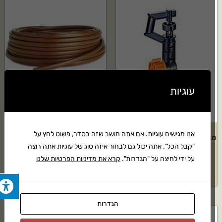
עוגיות
אנו מגישים עוגיות. אם אתה חושב שזה בסדר, פשוט לחץ על
מתז נוי Elgo דגם: 360 מעלות – 5
צינור 16 מ"מ טפטוף כל 0.40 ס"מ
"קבל הכל". אתה יכול גם לבחור איזה סוג של עוגיות אתה רוצה
יחידות
– 100 מטר
על ידי לחיצה על "הגדרות".
קרא את מדיניות הפרטיות שלנו
₪
199
₪
48
הגדרות