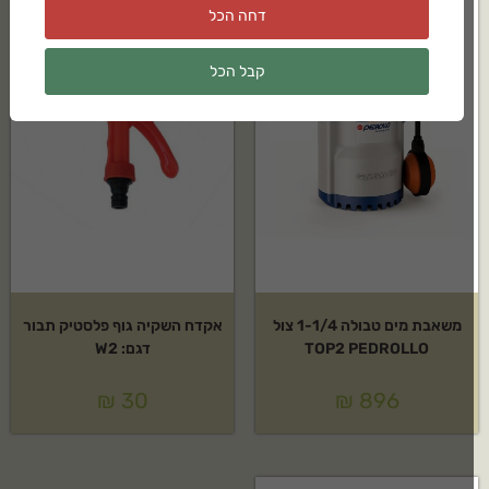
דחה הכל
קבל הכל
משאבת מים טבולה 1-1/4 צול
אקדח השקיה גוף פלסטיק תבור
TOP2 PEDROLLO
דגם: W2
₪
30
₪
896