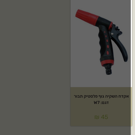
אקדח השקיה גוף פלסטיק תבור
דגם: W7
₪
45