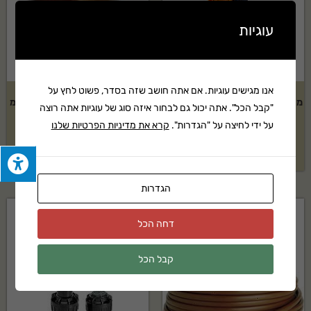
עוגיות
אנו מגישים עוגיות. אם אתה חושב שזה בסדר, פשוט לחץ על
מתז נוי Elgo דגם: 360 מעלות – 5
צינור 16 מ"מ טפטוף כל 0.20 ס"מ
"קבל הכל". אתה יכול גם לבחור איזה סוג של עוגיות אתה רוצה
יחידות
– 100 מטר
על ידי לחיצה על "הגדרות".
קרא את מדיניות הפרטיות שלנו
₪
235
₪
48
הגדרות
דחה הכל
קבל הכל