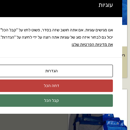
ת
ישים עוגיות. אם אתה חושב שזה בסדר, פשוט לחץ על "קבל הכל". אתה
ם לבחור איזה סוג של עוגיות אתה רוצה על ידי לחיצה על "הגדרות".
קרא
ניות הפרטיות שלנו
*6+טבעות
רשת צל חד שכבתית 5×5 +טבעות
₪
385
₪
72
הגדרות
דחה הכל
קבל הכל