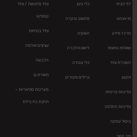
דף הבית
כלי גינון
ציוד מחנאות / ציוד
קמפינג
מי אנחנו
מחשוב ובקרה
ציוד בטיחות
מרכז מידע
השקיה
עציצים ואדמה
שאלות נפוצות
דישון והדברה
הלבשה
השכרת ציוד
כלי עבודה
תאורת גן
תקנון
גרילים ותנורים
מערכות סולאריות –
מדיניות פרטיות
תחנת כח ניידת
מדיניות החלפה
ביטול עסקה
צור קשר