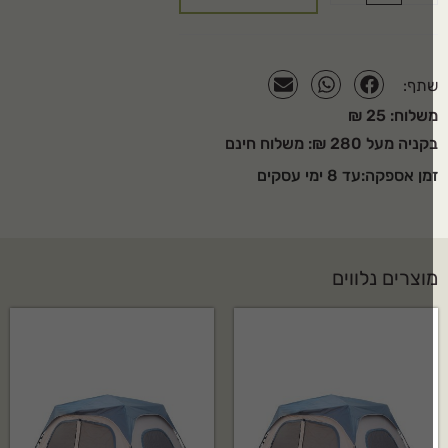
יתן להשתמש במכשיר זה רק עם גז בוטאן/ פרופאן
שימוש חיצוני בלבד
נתיים אחריות
כלי גז: חד פעמי עם חיבור בהברגה
תף:
לוח: 25 ₪
ניה מעל 280 ₪: משלוח חינם
ן אספקה:עד 8 ימי עסקים
וצרים נלווים