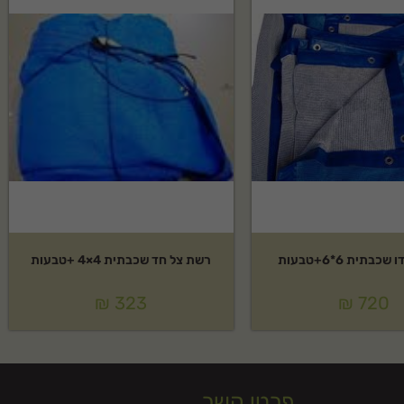
בתית 6*6+טבעות
רשת צל חד שכבתית 4×4 +טבעות
₪
323
₪
720
פרטי קשר