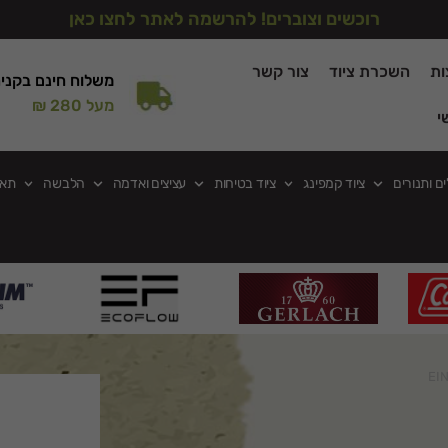
רוכשים וצוברים! להרשמה לאתר לחצו כאן
ות
השכרת ציוד
צור קשר
משלוח חינם בקני
מעל 280 ₪
י
ים ותנורים
ציוד קמפינג
ציוד בטיחות
עציצים ואדמה
הלבשה
תאו