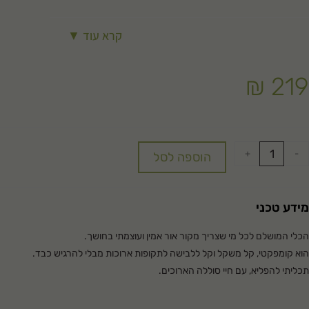
קרא עוד ▼
₪
219
+
-
הוספה לסל
מידע טכני
הכלי המושלם לכל מי שצריך מקור אור אמין ועוצמתי בחושך.
הוא קומפקטי, קל משקל וקל ללבישה לתקופות ארוכות מבלי להרגיש כבד.
תכליתי להפליא, עם חיי סוללה הארוכים.
(סוללות הכלולות) יכולות להפעיל את האור עד 60 שעות שימוש אדירות, מה שהופך אותו לבחירה אידיאלית
לטיולים ממושכים בשטח.