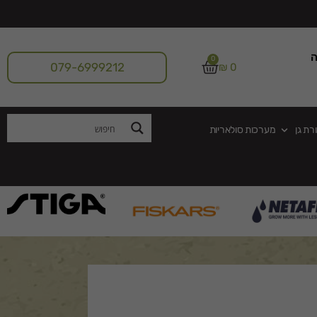
ה
0
079-6999212
₪
0
רת גן
מערכות סולאריות