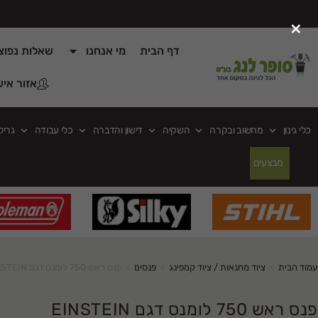
×
דף הבית
מי אנחנו
שאלות נפוצ
אזור איש
כלי גינון
מחשוב ובקרה
השקיה
דישון והדברה
כלי עבודה
גריל
מבצעים
עמוד הבית
>
ציוד מחנאות / ציוד קמפינג
>
פנסים
>
פנס ראש 750 לומנס דגם EINSTEIN
פנס ראש 750 לומנס דגם EINSTEIN