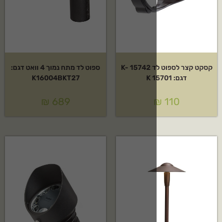
קסקט קצר לספוט לד K- 15742
ספוט לד מתח נמוך 4 וואט דגם:
K16004BKT27
₪
689