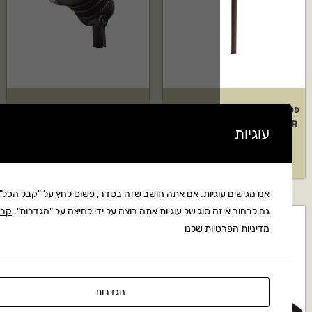
מתח נמוך לד
ספוט לד מתח נמוך 13 וואט דגם:
K16010BKT27
₪
815
וגיות. אם אתה חושב שזה בסדר, פשוט לחץ על "קבל הכל". אתה יכול
ה סוג של עוגיות אתה רוצה על ידי לחיצה על "הגדרות".
קרא את
יות שלנו
הגדרות