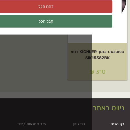
דחה הכל
קבל הכל
ספוט מתח נמוך KICHLER דגם:
SI
כלי גינון
ציוד מחנאות / ציוד