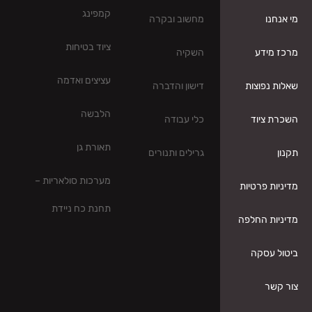
קמפינג
מחשוב ובקרה
ציוד בטיחות
השקיה
עציצים ואדמה
דישון והדברה
הלבשה
כלי עבודה
תאורת גן
גרילים ותנורים
מערכות סולאריות –
תחנת כח ניידת