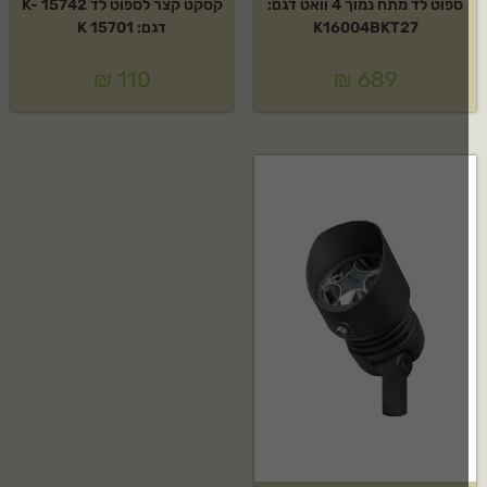
ספוט לד מתח נמוך 4 וואט דגם:
קסקט קצר לספוט לד K- 15742
K16004BKT27
דגם: K 15701
₪
110
₪
689