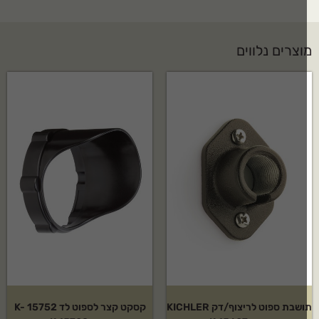
וצרים נלווים
תושבת ספוט לריצוף/דק KICHLER
קסקט קצר לספוט לד K- 15752