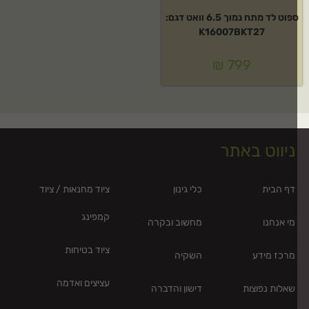
ספוט לד מתח נמוך 6.5 וואט דגם:
K16007BKT27
₪
799
ניווט באתר
דף הבית
כלי גינון
ציוד מחנאות / ציוד
קמפינג
מי אנחנו
מחשוב ובקרה
ציוד בטיחות
מרכז מידע
השקיה
עציצים ואדמה
שאלות נפוצות
דישון והדברה