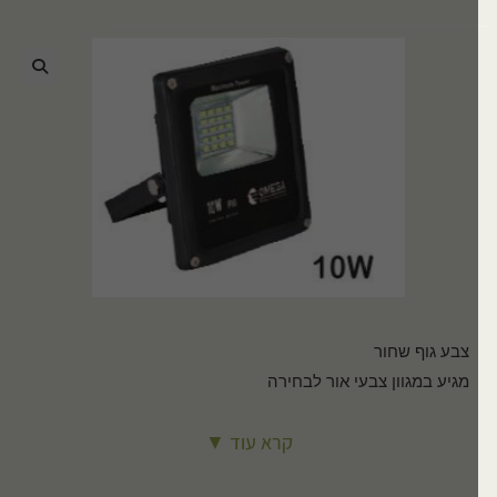
🔍
צבע גוף שחור
מגיע במגוון צבעי אור לבחירה
PF: 0.95
קרא עוד ▼
זוית קרן אור: 120
ניתן לרכוש בנפרד דקר לחיבור