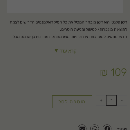
דשן פלנטי הוא דשן מובחר המכיל את כל המיקרואלמנטים הדרושים לצמח
לתוצאות מוגברות/ לטיפול ומניעת חוסרים.
הדשן מתאים למערכות הידרופוניות, מצע מנותק, תערובות גן ואדמה מכל
הסוגים.
קרא עוד ▼
ברזל וחומרי הזנה ברמת המיקרו (TA) בציפוי כילאט. הדשן משמש למניעה /או
פתרון לעקות מלוות בהצהבת עלים ניתן לשימוש בהגמעה (השקיה) /או בריסוס
ישיר על עלי הצמח. הדשן פלנטי מכיל מגוון רחב של חומרי הזנה הדרושים
₪
109
לצמח על מנת לשגשג ולהתגבר על קשיים שונים. השימוש בו מאפשר לצמח
לקבל את יסודות הקורט הדרושים לו ללא קשר למצב בריאותו, או לבעיות שונות
במי ההשקיה/ מצע הגידול.
+
-
הוספה לסל
שתף: