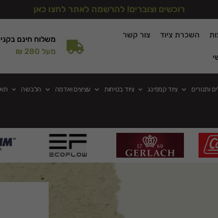
רוכשים וצוברים! להרשמה לאתר לחצו כאן
ות
השכרת ציוד
צור קשר
משלוח חינם בקני
מעל 280 ₪
י
ים ותנורים
ציוד קמפינג
ציוד בטיחות
עציצים ואדמה
הלבשה
תאו