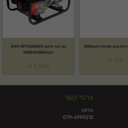
כונות שטיפה 430mm
גנרטור מיוצב AVR MITSUBISHI
דגם:MGB4900M
₪
113
₪
4,598
פרטי קשר
טלפון:
079-6999212