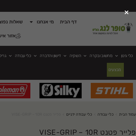
×
דף הבית
מי אנחנו
שאלות נפוצ
אזור איש
כלי גינון
מחשוב ובקרה
השקיה
דישון והדברה
כלי עבודה
גריל
מבצעים
עמוד הבית
>
כלי עבודה
>
כלי עבודה ידניים
>
פלייר פטנט VISE-GRIP – 10R
פלייר פטנט VISE-GRIP – 10R