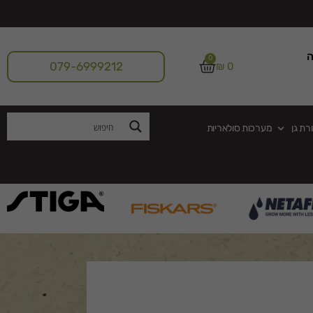
ה
0
079-6999212
₪
0
רת גן
מערכות סולאריות