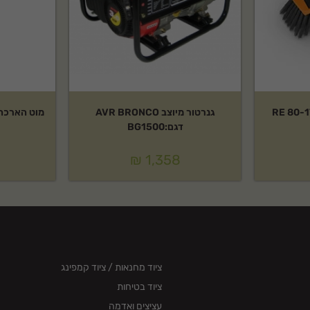
גנרטור מיוצב AVR BRONCO
מוט הארכה למ
דגם:BG1500
₪
1,358
ציוד מחנאות / ציוד קמפינג
ציוד בטיחות
עציצים ואדמה