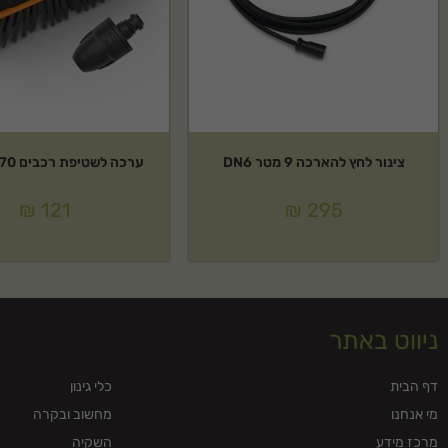
צינור לחץ להארכה 9 מטר DN6
ערכה לשטיפת רכבים RE 80-170
₪
121
₪
295
ניווט באתר
דף הבית
כלי גינון
מי אנחנו
מחשוב ובקרה
מרכז מידע
השקיה