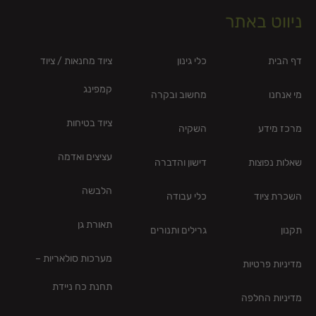
ניווט באתר
דף הבית
כלי גינון
ציוד מחנאות / ציוד
קמפינג
מי אנחנו
מחשוב ובקרה
ציוד בטיחות
מרכז מידע
השקיה
עציצים ואדמה
שאלות נפוצות
דישון והדברה
הלבשה
השכרת ציוד
כלי עבודה
תאורת גן
תקנון
גרילים ותנורים
מערכות סולאריות –
מדיניות פרטיות
תחנת כח ניידת
מדיניות החלפה