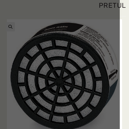
PRET
🔍