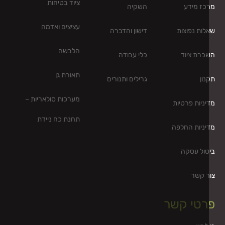
ציוד בטיחות
כז מידע
השקיה
עציצים ואדמה
לות נפוצות
דישון והדברה
הלבשה
כרת ציוד
כלי עבודה
תאורת גן
נון
גרילים ותנורים
מערכות סולאריות –
יניות פרטיות
תחנת כח ניידת
יניות החלפה
טול עסקה
ר קשר
רטי קשר