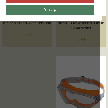
קבל הכל
טבעת D מפלדה נעילת טוויסטלוק
מסנן למסיכת נשימה נגד תרסיסים
דגם:1056017
₪
65
₪
55