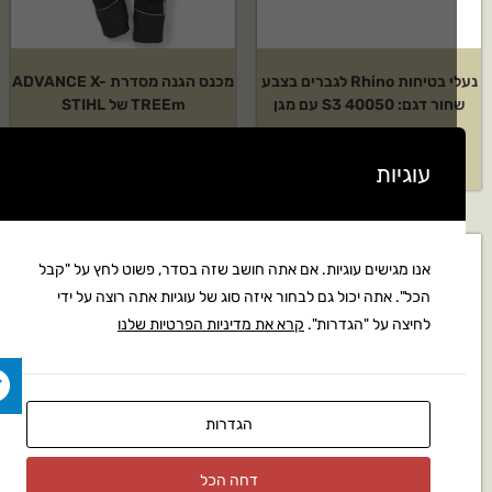
נעלי בטיחות Rhino לגברים בצבע
מכנס הגנה מסדרת ADVANCE X-
ר דגם: 40050 S3 עם מגן
TREEm של STIHL
₪
1,559
₪
179
עוגיות
אנו מגישים עוגיות. אם אתה חושב שזה בסדר, פשוט לחץ על "קבל
הכל". אתה יכול גם לבחור איזה סוג של עוגיות אתה רוצה על ידי
לחיצה על "הגדרות".
קרא את מדיניות הפרטיות שלנו
הגדרות
דחה הכל