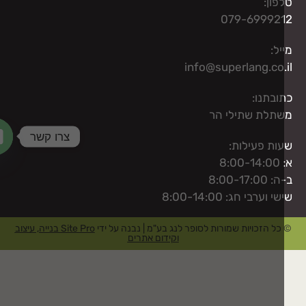
פון:
079-69992
יל:
info@superlang.co.
ובתנו:
תלת שתילי הר
צרו קשר
ות פעילות:
8:00
haty
8:00-17:00
י וערבי חג: 8:00-14:00
כל הזכויות שמורות לסופר לנג בע"מ | נבנה על ידי
Site Pro בנייה, עיצוב
וקידום אתרים