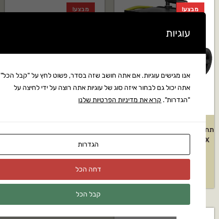
מבצע!
ות
גישים עוגיות. אם אתה חושב שזה בסדר, פשוט לחץ על "קבל הכל".
כול גם לבחור איזה סוג של עוגיות אתה רוצה על ידי לחיצה על
ות".
קרא את מדיניות הפרטיות שלנו
תחנת כח ניידת GOALZERO YETI
פאנל סולארי מתקפל
3000X – קיבולת 3Wh – הספק
ECOFLOW400, הספק 400W
הגדרות
2KW
₪
3,398
₪
4,183
דחה הכל
₪
17,967
קבל הכל