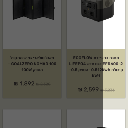
תחנת כח ניידת ECOFLOW
פאנל סולארי גמיש מתקפל
EFR600-2 דגם חדש LIFEPO4
GOALZERO NOMAD 100 –
קיבולת 0.512Kwh -הספק 0.5-
הספק 100W
KW1
₪
1,892
₪
2,328
₪
2,599