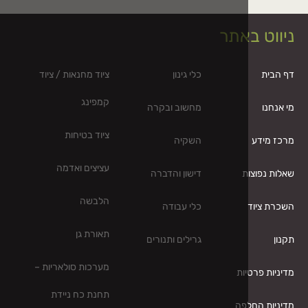
אתר
כלי גינון
ציוד מחנאות / ציוד
קמפינג
מחשוב ובקרה
ציוד בטיחות
השקיה
עציצים ואדמה
ת
דישון והדברה
הלבשה
כלי עבודה
תאורת גן
גרילים ותנורים
מערכות סולאריות –
ות
תחנת כח ניידת
פה