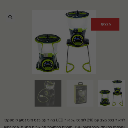
מבצע!
🔍
להאיר בכל מצב עם 210 לומנס של אור LED בהיר עם פנס מיני נטען קומפקטי
ועוצמתי במיוחד. כולל יציאת USB מובנית להפעלת מכשירים קטנים.
פנס נטען