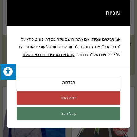
עוגיות
אנו מגישים עוגיות. אם אתה חושב שזה בסדר, פשוט לחץ על
מזרן מתנפח זוגי לקמפינג ולבית
כסא קמפינג QUAD אפור
"קבל הכל". אתה יכול גם לבחור איזה סוג של עוגיות אתה רוצה
Coleman
על ידי לחיצה על "הגדרות".
קרא את מדיניות הפרטיות שלנו
₪
149
₪
221
הגדרות
חסר במלאי
דחה הכל
מבצע!
קבל הכל