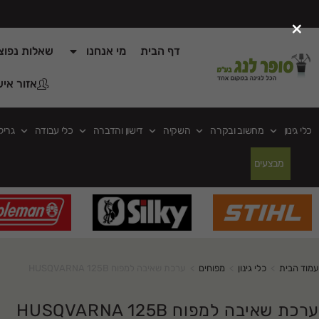
×
דף הבית
מי אנחנו
שאלות נפוצ
אזור איש
כלי גינון
מחשוב ובקרה
השקיה
דישון והדברה
כלי עבודה
גריל
מבצעים
עמוד הבית
>
כלי גינון
>
מפוחים
>
ערכת שאיבה למפוח HUSQVARNA 125B
ערכת שאיבה למפוח HUSQVARNA 125B