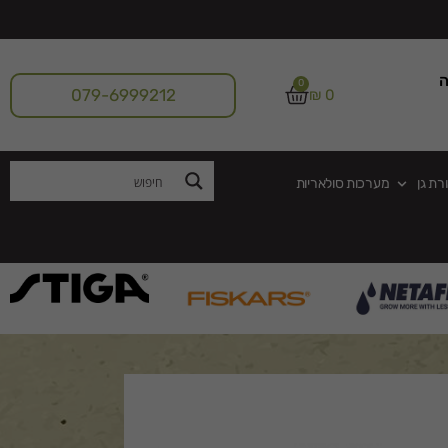
ה
0
079-6999212
₪
0
רת גן
מערכות סולאריות