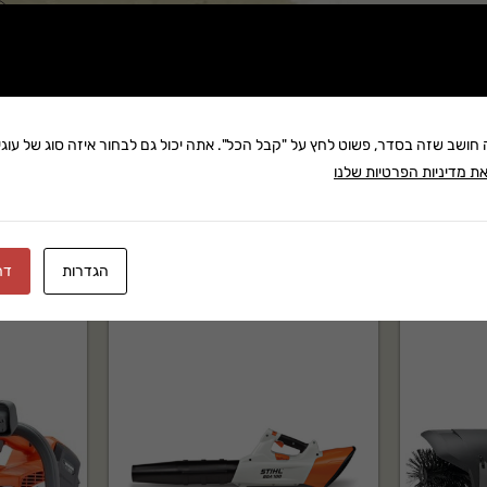
שתף:
ה למפוח HUSQVARNA 125B הוא מוצר מקצועי של HUSQVARNA בקטגוריית כלי גינון מכניים.
משלוח: 25 ₪
בקניה מעל 280 ₪: משלוח חינם
זמן אספקה:עד 8 ימי עסק
ה חושב שזה בסדר, פשוט לחץ על "קבל הכל". אתה יכול גם לבחור איזה סוג של עוגיו
ת מדיניות הפרטיות שלנו
 שירות לאחר מכירה ותמיכה
הגדרות
דח
 בקטגוריית כלי גינון מכניים. מוצר אמין