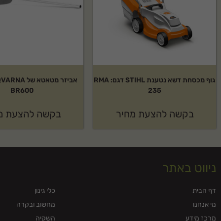
איך מקבלים הצעת מחיר?
ניתן ליצור איתנו קשר בטלפון, במייל או דרך טופס יצירת הקשר באתר ונחזור אליכ
גוף מכסחת דשא נטענת STIHL דגם: RMA
BR600
235
בקשה להצעת מחיר
בקשה להצעת מ
ניווט באתר
דף הבית
כלי גינון
מי אנחנו
מחשוב ובקרה
מרכז מידע
השקיה