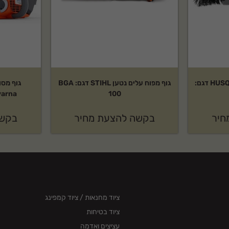
ם בהקדם.
אביזר מטאטא של HUSQVARNA דגם:
גוף מפוח עלים נטען STIHL דגם: BGA
גוף מסו
100
Husqvarna 
חיר
בקשה להצעת מחיר
בקשה
ציוד מחנאות / ציוד קמפינג
ציוד בטיחות
עציצים ואדמה