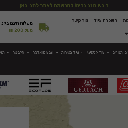
רוכשים וצוברים! להרשמה לאתר לחצו כאן
ות
השכרת ציוד
צור קשר
משלוח חינם בקני
מעל 280 ₪
י
ים ותנורים
ציוד קמפינג
ציוד בטיחות
עציצים ואדמה
הלבשה
תאו