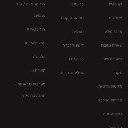
דף הבית
כלי גינון
ציוד מחנאות / ציוד
קמפינג
מי אנחנו
מחשוב ובקרה
ציוד בטיחות
מרכז מידע
השקיה
עציצים ואדמה
שאלות נפוצות
דישון והדברה
הלבשה
השכרת ציוד
כלי עבודה
תאורת גן
תקנון
גרילים ותנורים
מערכות סולאריות –
מדיניות פרטיות
תחנת כח ניידת
מדיניות החלפה
ביטול עסקה
צור קשר