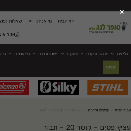
×
דף הבית
מי אנחנו
שאלות נפוצ
אזור איש
כלי גינון
מחשוב ובקרה
השקיה
דישון והדברה
כלי עבודה
גריל
מבצעים
עמוד הבית
>
עציצים ואדמה
>
עציץ פסים – קוטר 20 – תבור
עציץ פסים – קוטר 20 – תבור