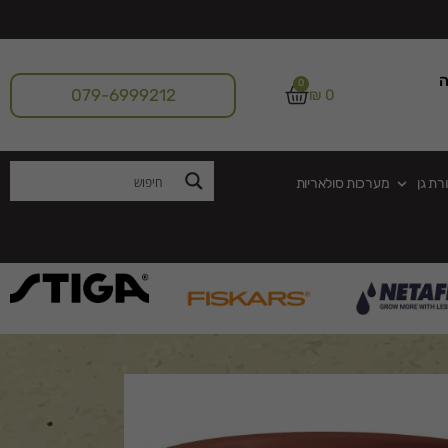
ה
0
079-6999212
₪
0
רת גן
מערכות סולאריות