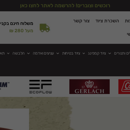
רוכשים וצוברים! להרשמה לאתר לחצו כאן
ות
השכרת ציוד
צור קשר
משלוח חינם בקני
מעל 280 ₪
י
ים ותנורים
ציוד קמפינג
ציוד בטיחות
עציצים ואדמה
הלבשה
תאו