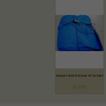
רשת צל חד שכבתית 6×6 +טבעות
₪
539