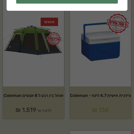
מבצע!
צידנית אישית 4.7 ליטר- Coleman
אוהל בין רגע ל 8 אנשים Coleman
₪
1,519
₪
138
₪
1,619