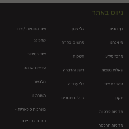
ניווט באתר
דף הבית
כלי גינון
ציוד מחנאות / ציוד
קמפינג
מי אנחנו
מחשוב ובקרה
ציוד בטיחות
מרכז מידע
השקיה
עציצים ואדמה
שאלות נפוצות
דישון והדברה
הלבשה
השכרת ציוד
כלי עבודה
תאורת גן
תקנון
גרילים ותנורים
מערכות סולאריות –
מדיניות פרטיות
תחנת כח ניידת
מדיניות החלפה