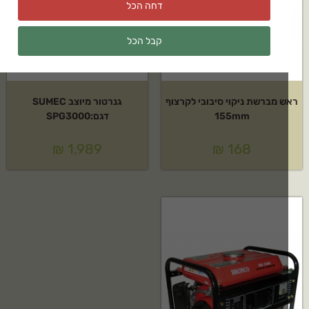
דחה הכל
קבל הכל
 מברשת ניקוי סיבובי לקרצוף
גנרטור מיוצב SUMEC
155mm
דגם:SPG3000
₪
1,989
₪
168