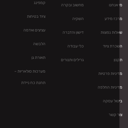
קמפינג
 אנחנו
מחשוב ובקרה
ציוד בטיחות
כז מידע
השקיה
עציצים ואדמה
לות נפוצות
דישון והדברה
הלבשה
כרת ציוד
כלי עבודה
תאורת גן
נון
גרילים ותנורים
מערכות סולאריות –
יניות פרטיות
תחנת כח ניידת
יניות החלפה
טול עסקה
ר קשר