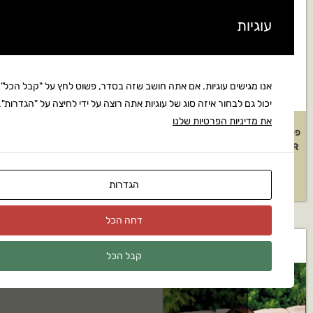
ת
ישים עוגיות. אם אתה חושב שזה בסדר, פשוט לחץ על "קבל הכל". אתה
ם לבחור איזה סוג של עוגיות אתה רוצה על ידי לחיצה על "הגדרות".
קרא
ניות הפרטיות שלנו
 שביל מתח נמוך לד
פטריית סימון שביל מתח נמוך
KICHLER דגם: SIK15443OB
₪
619
₪
67
הגדרות
דחה הכל
קבל הכל