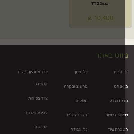
דגם:TT22
₪
10,400
יווט באתר
 הבית
כלי גינון
ציוד מחנאות / ציוד
קמפינג
 אנחנו
מחשוב ובקרה
ציוד בטיחות
כז מידע
השקיה
עציצים ואדמה
לות נפוצות
דישון והדברה
הלבשה
כרת ציוד
כלי עבודה