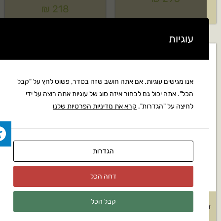
₪
218
עוגיות
אנו מגישים עוגיות. אם אתה חושב שזה בסדר, פשוט לחץ על "קבל
הכל". אתה יכול גם לבחור איזה סוג של עוגיות אתה רוצה על ידי
לחיצה על "הגדרות".
קרא את מדיניות הפרטיות שלנו
הגדרות
דחה הכל
קבל הכל
נור לחץ להארכה 7 מטר DN6
מכונת שטיפה בלחץ של AR דגם:
590 Blue Clean