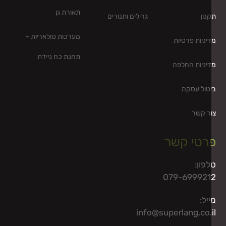
תאורת גן
נון
גרילים ותנורים
מערכות סולאריות –
יניות פרטיות
תחנת כח ניידת
יניות החלפה
טול עסקה
ר קשר
רטי קשר
פון:
079-699921
יל:
info@superlang.co.