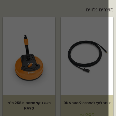
רים נלווים
נור לחץ להארכה 9 מטר DN6
ראש ניקוי משטחים 255 מ"מ
RA90
₪
295