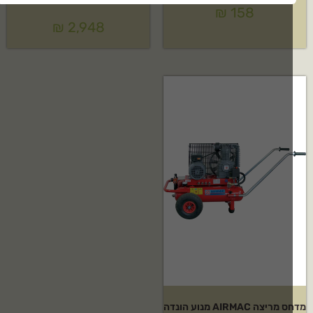
₪
158
₪
2,948
מדחס מריצה AIRMAC מנוע הונדה