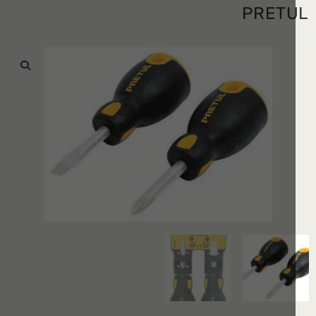
PRET
🔍